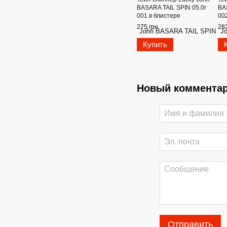
BASARA TAIL SPIN 05.0г
BA
001 в блистере
00
275 грн
282
Купить
Новый коммента
Отправить