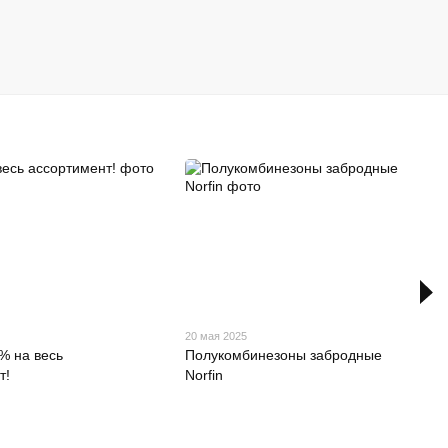
20 мая 2025
% на весь
Полукомбинезоны забродные
т!
Norfin