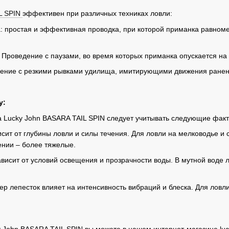
L SPIN
эффективен при различных техниках ловли:
 простая и эффективная проводка, при которой приманка равноме
 Проведение с паузами, во время которых приманка опускается на 
дение с резкими рывками удилища, имитирующими движения ранено
у:
 Lucky John BASARA TAIL SPIN следует учитывать следующие фак
исит от глубины ловли и силы течения. Для ловли на мелководье и
ении – более тяжелые.
ависит от условий освещения и прозрачности воды. В мутной воде л
ер лепесток влияет на интенсивность вибраций и блеска. Для лов