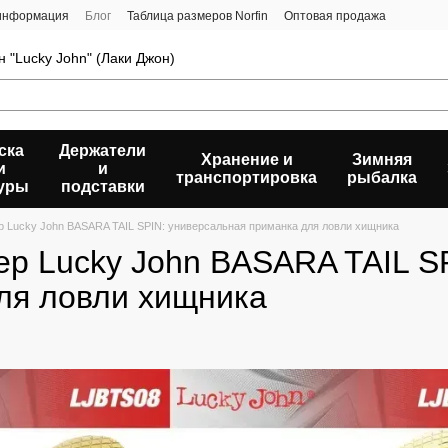
 информация
Блог
Таблица размеров Norfin
Оптовая продажа
 "Lucky John" (Лаки Джон)
ска
Держатели
Хранение и
Зимняя
и
и
транспортировка
рыбалка
уры
подставки
р Lucky John BASARA TAIL SPIN: универсальная приманка для ловли хищника
ер Lucky John BASARA TAIL S
ля ловли хищника