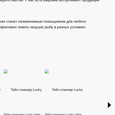
yjohn.kiev.ua. У нас есть широкий ассортимент продукции
торая станет незаменимым помощником для любого
ффективно ловить хищную рыбу в разных условиях.
Тейл-спиннер Lucky John
Тейл-спиннер Lucky John