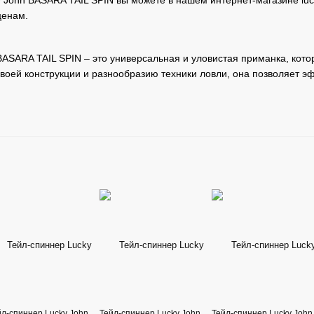
 John BASARA TAIL SPIN вы можете в нашем интернет-магазине luck
ценам.
BASARA TAIL SPIN – это универсальная и уловистая приманка, ко
своей конструкции и разнообразию техники ловли, она позволяет э
йл-спиннер Lucky John
Тейл-спиннер Lucky John
Тейл-спиннер Lucky John