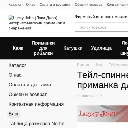
Перейти к основному контенту
Каталог
О нас
Оплата и доставка
Обмен и возврат
Контактная
Пользовательское соглашение
Отзывы о магазине
Фирмовый интернет-магазин
Приманки
Ле
Каяк
для
Катушки
Удилища
рибалки
шн
Каталог
Главная
Блог
Тейл-спинне
Тейл-спинн
О нас
приманка д
Оплата и доставка
Обмен и возврат
21 января 2025
Контактная информация
Блог
Таблица размеров Norfin