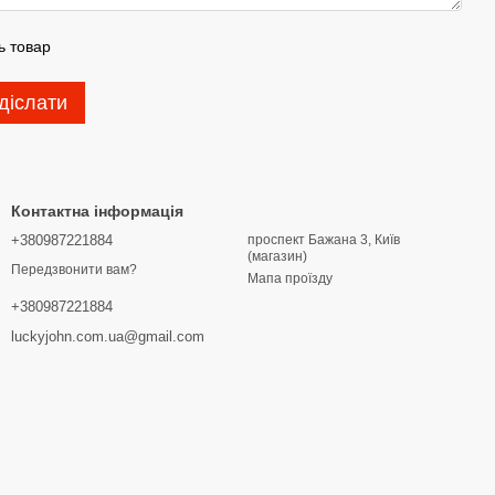
ь товар
діслати
Контактна інформація
+380987221884
проспект Бажана 3, Київ
(магазин)
Передзвонити вам?
Мапа проїзду
+380987221884
luckyjohn.com.ua@gmail.com