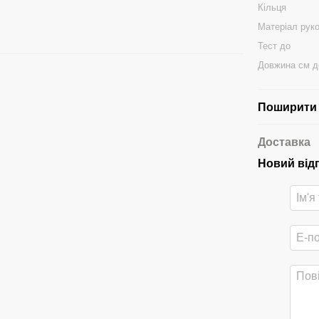
Кільця
Матеріал рук
Тест до
Довжина см д
Поширити 
Доставка
Новий від