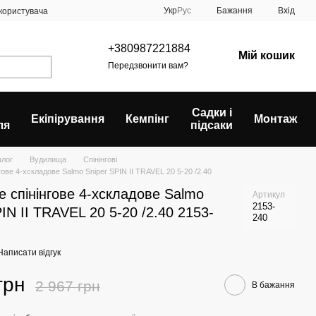
Укр
Рус
Бажання
Вхід
 користувача
+380987221884
Мій кошик
Передзвонити вам?
Садки і
Екіпірування
Кемпінг
Монтаж
ля
підсаки
алог
Вудилища
Спінінгові
ове 4-хскладове Salmo Sniper SPIN II TRAVEL 20 5-20 /2.40
 спінінгове 4-хскладове Salmo
Артикул
2153-
IN II TRAVEL 20 5-20 /2.40 2153-
240
Написати відгук
грн
2 967 грн
В бажання