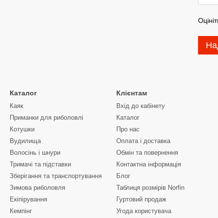
Оцініт
На
Каталог
Клієнтам
Каяк
Вхід до кабінету
Приманки для риболовлі
Каталог
Котушки
Про нас
Вудилища
Оплата і доставка
Волосінь і шнури
Обмін та повернення
Тримачі та підставки
Контактна інформація
Зберігання та транспортування
Блог
Зимова риболовля
Таблиця розмірів Norfin
Екіпірування
Гуртовий продаж
Кемпінг
Угода користувача