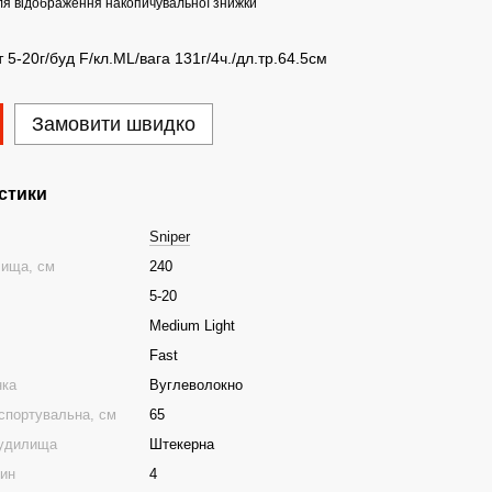
я відображення накопичувальної знижки
т 5-20г/буд F/кл.ML/вага 131г/4ч./дл.тр.64.5см
Замовити швидко
стики
Sniper
лища, см
240
5-20
Medium Light
Fast
нка
Вуглеволокно
спортувальна, см
65
вудилища
Штекерна
тин
4