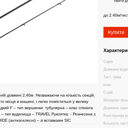
Увійти
дл
%
дл.2.40м/тес
Купити
Характери
Серія
Довжина вуд
Тест, грам
клас
Стрій
ній довжині 2,40м. Незважаючи на кількість секцій,
Матеріал бла
то місця в машині, і легко поміститься у велику
идкий F – тип вершинки: тубулярна – клас спінінга
Довжина тран
 – тип вудилища – TRAVEL Рукоятка: - Рознесена з
Конструкція 
IDE (антизохлесні) – зі вставками SIC
Кількість час