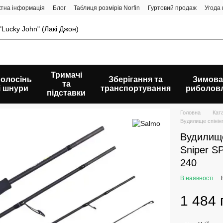
ктна інформація
Блог
Таблиця розмірів Norfin
Гуртовий продаж
Угода
Lucky John" (Лакі Джон)
Тримачі
олосінь
Зберігання та
Зимова
та
і шнури
транспортування
риболов
підставки
Головна
Кат
Вудилище спінінг
Вудилище
Sniper SP
240
В наявності
1 484 