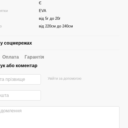
Є
оятки
EVA
від 5г до 20г
о
від 220см до 240см
у соцмережах
Оплата
Гарантія
гук або коментар
Увійти за допомогою