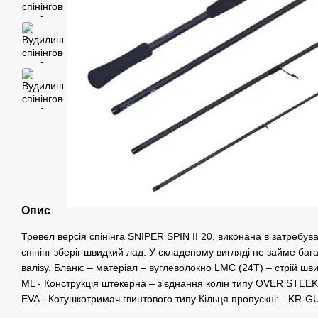
Опис
Тревел версія спінінга SNIPER SPIN II 20, виконана в затребува
спінінг зберіг швидкий лад. У складеному вигляді не займе бага
валізу. Бланк: – матеріал – вуглеволокно LMC (24T) – стрій шв
ML - Конструкція штекерна – з'єднання колін типу OVER STEEK
EVA - Котушкотримач гвинтового типу Кільця пропускні: - KR-GU