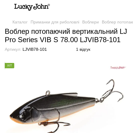
Каталог
Приманки для риболовлі
Воблери
Воблер потопаюч
Воблер потопаючий вертикальний LJ
Pro Series VIB S 78.00 LJVIB78-101
Артикул:
LJVIB78-101
1 відгук
ХІТ