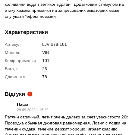
коливання води з великої відстані. Додатковим стимулом на
атаку хижака приманки на запресованих акваторіях може
слугувати "ефект новизни".
Характеристики
Артикул
LJVIB78-101
Модель
VIB
Колір приманки
101
Вага, г
26
Длина, мм
78
Відгуки
1
Паша
29.09.2023 в 15:29
Ратлин отличный, летит очень далеко за счёт увесистости 26г.
Проводка обычная джиговая равномерная. Ловил с лодки на
течении судака, течение держит хорошо, играет красиво.
Думаю ловит всю крупную хищную рыбу, у меня в прилове