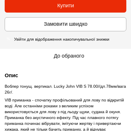
Купити
Замовити швидко
Увійти
для відображення накопичувальної знижки
%
До обраного
Опис
Воблер тонущ. вертикал. Lucky John VIB S 78.00//дл.78мм/вага
26г/.
VIB приманка - спочатку профільований для лову по відкритій
воді. Але останніми роками з великим успіхом
використовується для лову з під льоду щуки, судака й окуня.
Приманка без акустичного ефекту. Під час плавного потягу
приманка починає вібрувати, імітуючи жертву і привертаючи
хижака, який не тільки бачить приманку, а й відчуває