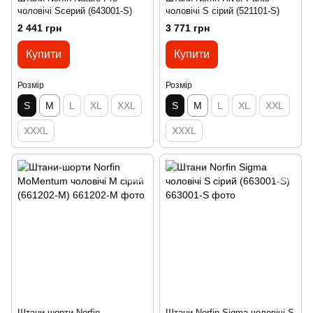
чоловічі Sсерий (643001-S)
чоловічі S сірий (521101-S)
2 441 грн
3 771 грн
Купити
Купити
Розмір
Розмір
S
M
L
XL
XXL
S
M
L
XL
XXL
XXXL
XXXL
Штани-шорти Norfin
Штани Norfin Sigma чоловічі S