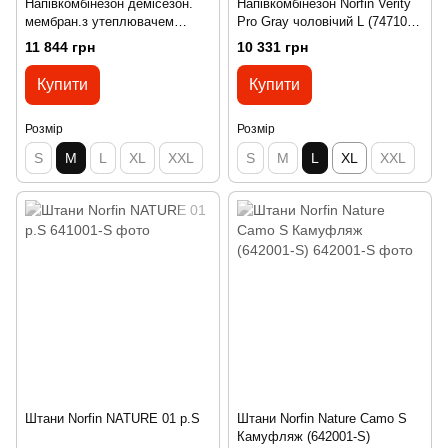
Напівкомбінезон демісезон.
Напівкомбінезон Norfin Verity
мембран.з утеплювачем
Pro Gray чоловічий L (747103-
Norfin REBEL PRO PANTS
L)
11 844 грн
10 331 грн
GRAY (мебр.Toray Dermizax)
20000мм / M
Купити
Купити
Розмір
Розмір
S
M
L
XL
XXL
S
M
L
XL
XXL
Штани Norfin NATURE 01 р.S
Штани Norfin Nature Camo S
Камуфляж (642001-S)