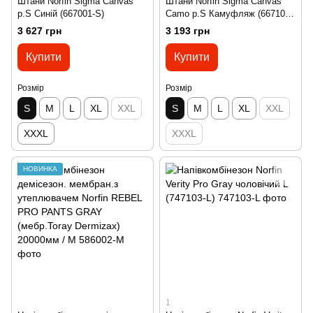
Штани Norfin Sigma Canvas
Штани Norfin Sigma Canvas
p.S Синій (667001-S)
Camo p.S Камуфляж (667101-
S)
3 627 грн
3 193 грн
Купити
Купити
Розмір
Розмір
S
M
L
XL
XXL
S
M
L
XL
XXL
XXXL
XXXL
НОВИНКА
1