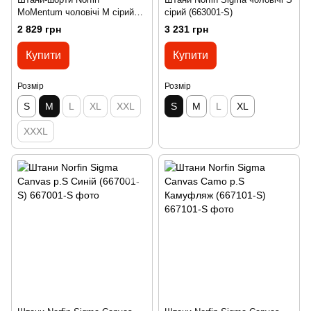
MoMentum чоловічі M сірий
сірий (663001-S)
(661202-M)
2 829 грн
3 231 грн
Купити
Купити
Розмір
Розмір
S
M
L
XL
XXL
S
M
L
XL
XXXL