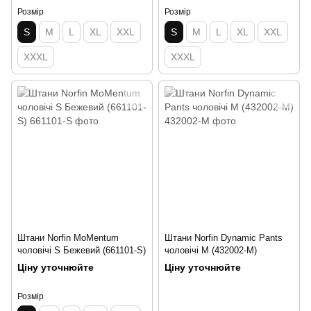
Розмір
Розмір
S
M
L
XL
XXL
S
M
L
XL
XXL
XXXL
XXXL
Штани Norfin MoMentum
Штани Norfin Dynamic Pants
чоловічі S Бежевий (661101-S)
чоловічі M (432002-M)
Ціну уточнюйте
Ціну уточнюйте
Розмір