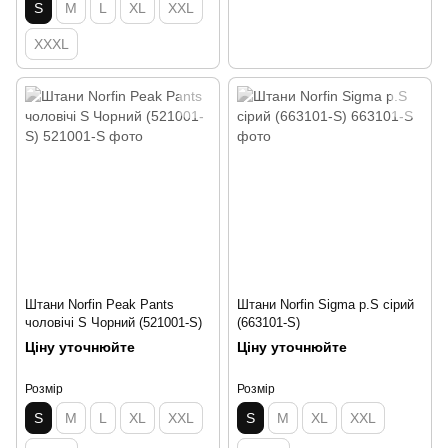
S
M
L
XL
XXL
XXXL
Штани Norfin Peak Pants
Штани Norfin Sigma p.S сірий
чоловічі S Чорний (521001-S)
(663101-S)
Ціну уточнюйте
Ціну уточнюйте
Розмір
Розмір
S
M
L
XL
XXL
S
M
XL
XXL