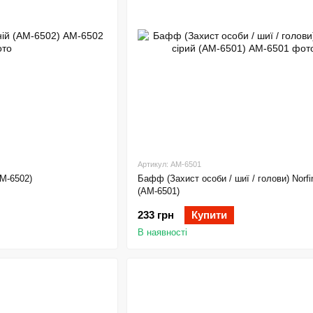
Артикул: AM-6501
M-6502)
Бафф (Захист особи / шиї / голови) Norfi
(AM-6501)
233 грн
Купити
В наявності