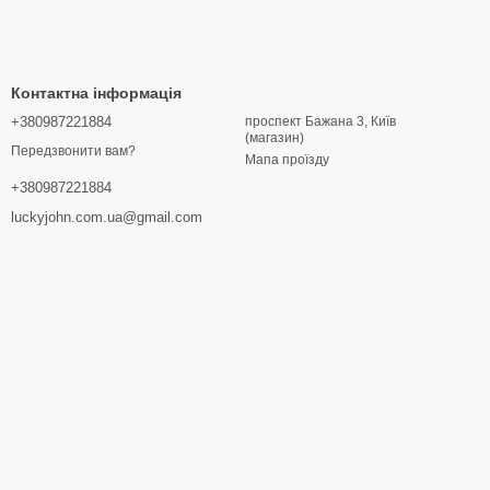
Контактна інформація
+380987221884
проспект Бажана 3, Київ
(магазин)
Передзвонити вам?
Мапа проїзду
+380987221884
luckyjohn.com.ua@gmail.com