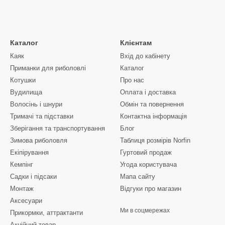
Каталог
Клієнтам
Каяк
Вхід до кабінету
Приманки для риболовлі
Каталог
Котушки
Про нас
Вудилища
Оплата і доставка
Волосінь і шнури
Обмін та повернення
Тримачі та підставки
Контактна інформація
Зберігання та транспортування
Блог
Зимова риболовля
Таблиця розмірів Norfin
Екіпірування
Гуртовий продаж
Кемпінг
Угода користувача
Садки і підсаки
Мапа сайту
Монтаж
Відгуки про магазин
Аксесуари
Ми в соцмережах
Прикормки, аттрактанти
Акційний товар