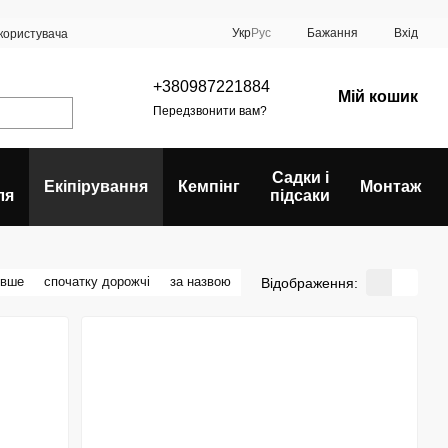
Укр
Рус
Бажання
Вхід
 користувача
+380987221884
Мій кошик
Передзвонити вам?
Садки і
Екіпірування
Кемпінг
Монтаж
ля
підсаки
евше
спочатку дорожчі
за назвою
Відображення: