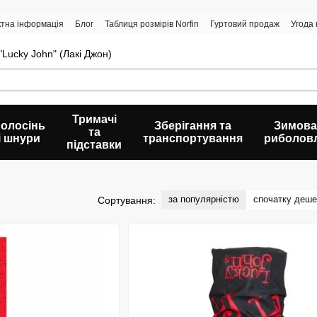
ктна інформація
Блог
Таблиця розмірів Norfin
Гуртовий продаж
Угода
Lucky John" (Лакі Джон)
Тримачі
олосінь
Зберігання та
Зимова
та
і шнури
транспортування
риболов
підставки
за популярністю
спочатку деш
Сортування: