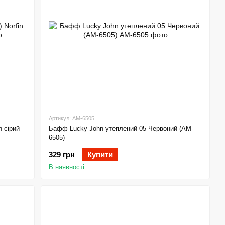
Артикул: AM-6505
n сірий
Бафф Lucky John утеплений 05 Червоний (AM-
6505)
329 грн
Купити
В наявності