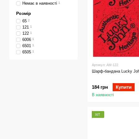
Немає в наявності
1
Розмір
65
2
121
1
122
1
6006
1
6501
1
6505
1
Артикул: AM-122
Шарф-бандана Lucky Joh
184 грн
Купити
В наявності
ХІТ