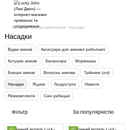
,
Каталог
Зимова риболовля
Насадки
Насадки
Вудки зимові
Аксесуари для зимової риболовлі
Котушки зимові
Балансири
Мормишка
Блешні зимові
Волосінь зимова
Трійники (очі)
Насадки
Ящики
Льодоступи
Намети
Ремкомплекти
Сані рибацькі
Фільтр
За популярністю
ХІТ
ХІТ