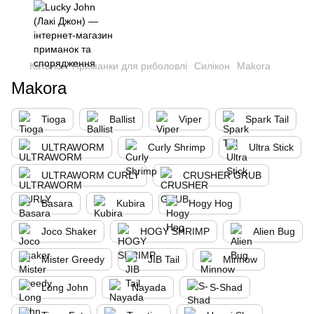
,
Каталог
Приманки для риболовлі
Силікон
Makora
Makora
Tioga
Ballist
Viper
Spark Tail
ULTRAWORM
Curly Shrimp
Ultra Stick
ULTRAWORM CURLY
CRUSHER GRUB
Basara
Kubira
Hogy Hog
Joco Shaker
HOGY SHRIMP
Alien Bug
Mister Greedy
JIB Tail
Minnow
Long John
Nayada
S-Shad