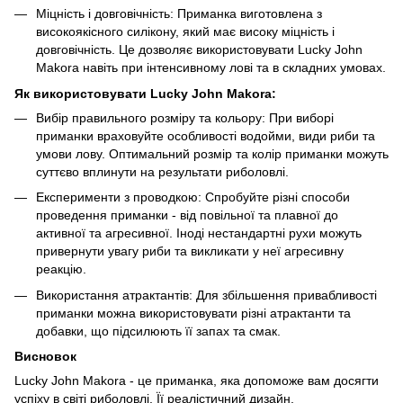
Міцність і довговічність: Приманка виготовлена з
високоякісного силікону, який має високу міцність і
довговічність. Це дозволяє використовувати Lucky John
Makora навіть при інтенсивному лові та в складних умовах.
Як використовувати Lucky John Makora:
Вибір правильного розміру та кольору: При виборі
приманки враховуйте особливості водойми, види риби та
умови лову. Оптимальний розмір та колір приманки можуть
суттєво вплинути на результати риболовлі.
Експерименти з проводкою: Спробуйте різні способи
проведення приманки - від повільної та плавної до
активної та агресивної. Іноді нестандартні рухи можуть
привернути увагу риби та викликати у неї агресивну
реакцію.
Використання атрактантів: Для збільшення привабливості
приманки можна використовувати різні атрактанти та
добавки, що підсилюють її запах та смак.
Висновок
Lucky John Makora - це приманка, яка допоможе вам досягти
успіху в світі риболовлі. Її реалістичний дизайн,