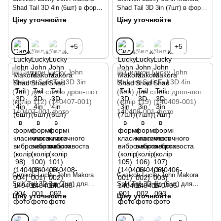
Shad Tail 3D 4in (6шт) в формі
Shad Tail 3D 3in (7шт) в формі
класичного виброхвоста
класичного виброхвоста
Ціну уточнюйте
Ціну уточнюйте
(колір 98) (140408-004)
(колір 105) (140406-001)
+5
+5
Силікон Lucky John Makora
Силікон Lucky John Makora
Split Tail 3D 3in (7шт) для
Split Tail 3D 4in (6шт) для
стилю дроп-шот (колір 112)
стилю дроп-шот (колір 119)
Ціну уточнюйте
Ціну уточнюйте
(140407-001)
(140409-001)