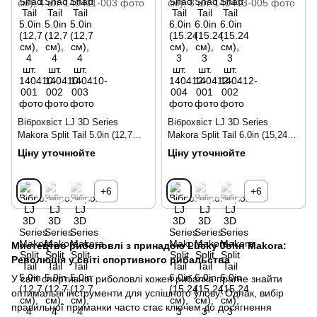
Віброхвіст LJ 3D Series
Віброхвіст LJ 3D Series
Makora Split Tail 5.0in (12,7
Makora Split Tail 6.0in (15,24
см), 4 шт., 003, 003
см), 3 шт., 005, 005
Ціну уточнюйте
Ціну уточнюйте
+6
+6
Мистецтво риболовлі з принадою Lucky John Makora:
Революція у світі спортивного рибальства
У світі спортивної риболовлі кожен рибалка прагне знайти
оптимальні інструменти для успішного улову. Однак, вибір
правильної приманки часто стає ключем до досягнення