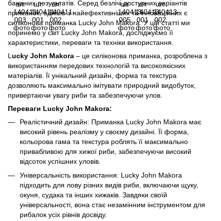
бажаних результатів. Серед безлічі доступних варіантів
приманок, однією з найефективніших та інноваційних є
силіконова приманка Lucky John Makora. У цій статті ми
поринемо у світ Lucky John Makora, досліджуємо її
характеристики, переваги та техніки використання.
L
ucky John Makora
– це силіконова приманка, розроблена з
використанням передових технологій та високоякісних
матеріалів. Її унікальний дизайн, форма та текстура
дозволяють максимально імітувати природний видобуток,
привертаючи увагу риби та забезпечуючи улов.
Переваги Lucky John Makora:
Реалістичний дизайн: Приманка Lucky John Makora має
високий рівень реалізму у своєму дизайні. Її форма,
кольорова гама та текстура роблять її максимально
привабливою для хижої риби, забезпечуючи високий
відсоток успішних уловів.
Універсальність використання: Lucky John Makora
підходить для лову різних видів риби, включаючи щуку,
окуня, судака та інших хижаків. Завдяки своїй
універсальності, вона стає незамінним інструментом для
рибалок усіх рівнів досвіду.