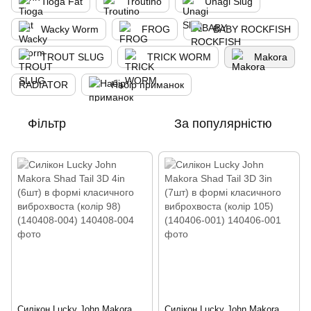
Tioga Fat
Troutino
Unagi Slug
Wacky Worm
FROG
BABY ROCKFISH
TROUT SLUG
TRICK WORM
Makora
RADIATOR
Набір приманок
Фільтр
За популярністю
Силікон Lucky John Makora
Силікон Lucky John Makora