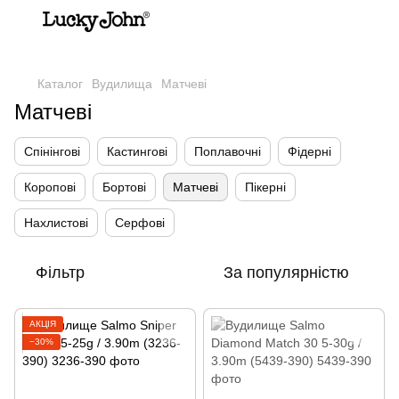
,
Каталог
Вудилища
Матчеві
Матчеві
Спінінгові
Кастингові
Поплавочні
Фідерні
Коропові
Бортові
Матчеві
Пікерні
Нахлистові
Серфові
Фільтр
За популярністю
АКЦІЯ
−30%