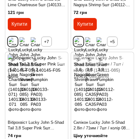
Lime Chartreuse 5шт (140133-
Nagoya Shrimp 5шт (140112-
071)
085)
121 грн
72 грн
Купити
Купити
+7
+5
Віброхвіст Lucky John S-Shad
Силікон Lucky John S-Shad
Tail 3,8 Super Pink 5шт
2.8in / 71мм / 7шт / колір 085
(140145-F05)
(140111-085)
74 грн
Ціну уточнюйте