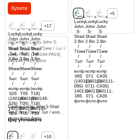
Купити
+5
+17
Силікон Lucky John S-Shad
Tail 2,8in / 71мм / 7шт / колір
PA19 (140144-PA19)
Ціну уточнюйте
+10