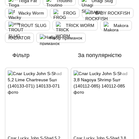
Tioga Fat
Troutino
Unagi Slug
Wacky Worm
FROG
BABY ROCKFISH
TROUT SLUG
TRICK WORM
Makora
RADIATOR
Набір приманок
Фільтр
За популярністю
Слаг Lucky John S-Shad 5,2
Слаг Lucky John S-Shad 3,8