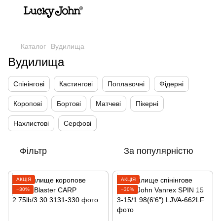
,
Каталог
Вудилища
Вудилища
Спінінгові
Кастингові
Поплавочні
Фідерні
Коропові
Бортові
Матчеві
Пікерні
Нахлистові
Серфові
Фільтр
За популярністю
АКЦІЯ
АКЦІЯ
−30%
−30%