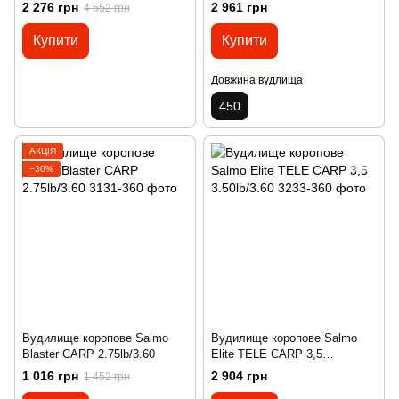
tips)
FISH X-HEAVY F 4.50, 450
2 276 грн
2 961 грн
4 552 грн
Купити
Купити
Довжина вудлища
450
АКЦІЯ
−30%
Вудилище коропове Salmo
Вудилище коропове Salmo
Blaster CARP 2.75lb/3.60
Elite TELE CARP 3,5
3.50lb/3.60
1 016 грн
2 904 грн
1 452 грн