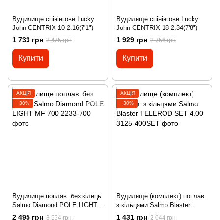
Вудилище спінінгове Lucky
Вудилище спінінгове Lucky
John CENTRIX 10 2.16(7'1")
John CENTRIX 18 2.34(7'8")
1 733 грн
1 929 грн
2 475 грн
2 756 грн
Купити
Купити
АКЦІЯ
АКЦІЯ
−30%
−30%
Вудилище поплав. без кілець
Вудилище (комплект) поплав.
Salmo Diamond POLE LIGHT
з кільцями Salmo Blaster
MF 700
TELEROD SET 4.00
2 495 грн
1 431 грн
3 564 грн
2 044 грн