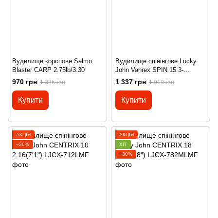
Вудилище коропове Salmo
Вудилище спінінгове Lucky
Blaster CARP 2.75lb/3.30
John Vanrex SPIN 15 3-
15/1.98(6'6")
970 грн
1 337 грн
1 385 грн
1 910 грн
Купити
Купити
АКЦІЯ
АКЦІЯ
−30%
ХІТ
−30%