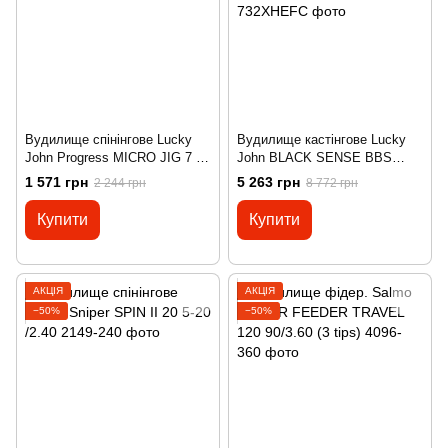
Вудилище спінінгове Lucky
Вудилище кастінгове Lucky
John Progress MICRO JIG 7 2-
John BLACK SENSE BBS
7/2.32(7'8")
JERK & TWITCH 110 40-
1 571 грн
5 263 грн
2 244 грн
8 772 грн
110/2,21 (7'3")
Купити
Купити
АКЦІЯ
АКЦІЯ
−50%
−50%