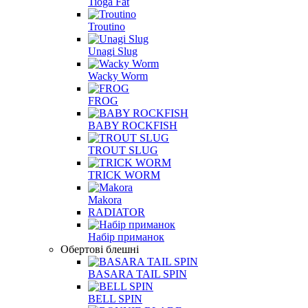
Tioga Fat
Troutino
Unagi Slug
Wacky Worm
FROG
BABY ROCKFISH
TROUT SLUG
TRICK WORM
Makora
RADIATOR
Набір приманок
Обертові блешні
BASARA TAIL SPIN
BELL SPIN