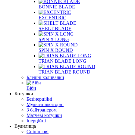
BONNIE BLADE
EXCENTRIC
SHELT BLADE
SPIN X LONG
SPIN X ROUND
TRIAN BLADE LONG
TRIAN BLADE ROUND
Блешні коливалки
Віби
Котушки
Безінерційні
Мультиплікаторні
З байтранером
Матчеві котушки
Інерційні
Вудилища
Спінінгові