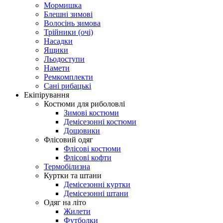
Мормишка
Блешні зимові
Волосінь зимова
Трійники (очі)
Насадки
Ящики
Льодоступи
Намети
Ремкомплекти
Сані рибацькі
Екіпірування
Костюми для риболовлі
Зимові костюми
Демісезонні костюми
Дощовики
Флісовий одяг
Флісові костюми
Флісові кофти
Термобілизна
Куртки та штани
Демісезонні куртки
Демісезонні штани
Одяг на літо
Жилети
Футболки