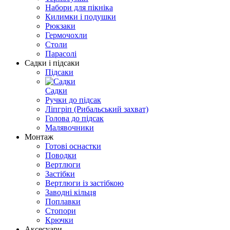
Набори для пікніка
Килимки і подушки
Рюкзаки
Гермочохли
Столи
Парасолі
Садки і підсаки
Підсаки
Садки
Ручки до підсак
Ліпгріп (Рибальський захват)
Голова до підсак
Малявочники
Монтаж
Готові оснастки
Поводки
Вертлюги
Застібки
Вертлюги із застібкою
Заводні кільця
Поплавки
Стопори
Крючки
Аксесуари