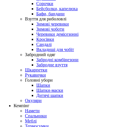
Сорочки
Бейсболки, капелюха
Бафи, бандани
Взуття для риболовлі
Зимові черевики
Зимові чоботи
Черевики демісезонні
Кросівки
Сандалі
Вкладиші для чобіт
Забродний одяг
Забродні комбінезони
Забродне взуття
Шкарпетки
Рукавички
Головні убори
Шапки
Шапки-маски
Дитячі шапки
Окуляри
Кемпінг
Намети
Спальники
Меблі
Термосумки