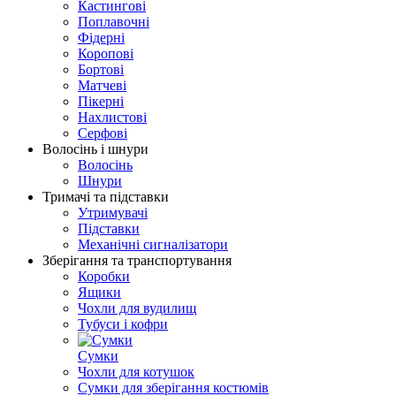
Кастингові
Поплавочні
Фідерні
Коропові
Бортові
Матчеві
Пікерні
Нахлистові
Серфові
Волосінь і шнури
Волосінь
Шнури
Тримачі та підставки
Утримувачі
Підставки
Механічні сигналізатори
Зберігання та транспортування
Коробки
Ящики
Чохли для вудилищ
Тубуси і кофри
Сумки
Чохли для котушок
Сумки для зберігання костюмів