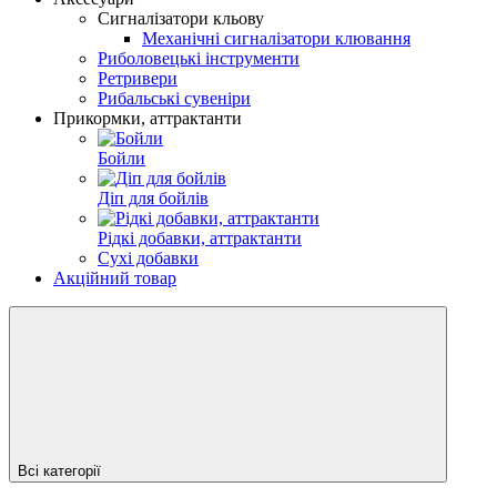
Сигналізатори кльову
Механічні сигналізатори клювання
Риболовецькі інструменти
Ретривери
Рибальські сувеніри
Прикормки, аттрактанти
Бойли
Діп для бойлів
Рідкі добавки, аттрактанти
Сухі добавки
Акційний товар
Всі категорії