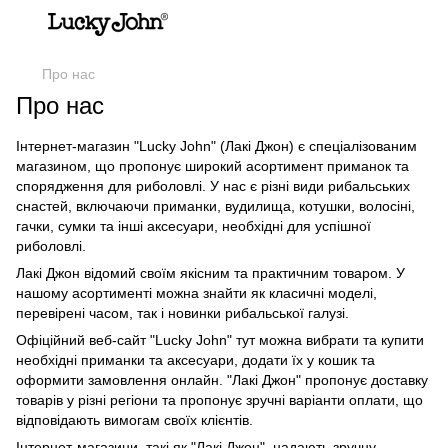
Про нас
Про нас
Інтернет-магазин "Lucky John" (Лакі Джон) є спеціалізованим
магазином, що пропонує широкий асортимент приманок та
спорядження для риболовлі. У нас є різні види рибальських
снастей, включаючи приманки, вудилища, котушки, волосіні,
гачки, сумки та інші аксесуари, необхідні для успішної
риболовлі.
Лакі Джон відомий своїм якісним та практичним товаром. У
нашому асортименті можна знайти як класичні моделі,
перевірені часом, так і новинки рибальської галузі.
Офіційний веб-сайт "Lucky John" тут можна вибрати та купити
необхідні приманки та аксесуари, додати їх у кошик та
оформити замовлення онлайн. "Лакі Джон" пропонує доставку
товарів у різні регіони та пропонує зручні варіанти оплати, що
відповідають вимогам своїх клієнтів.
Інтернет-магазини, такі як "Лакі Джон", надають зручну