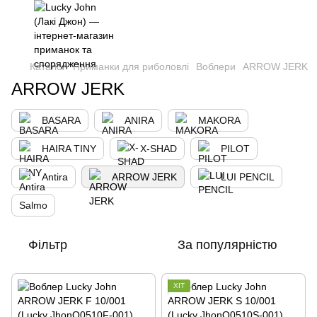
,
Каталог
Приманки для риболовлі
Воблери
ARROW JERK
ARROW JERK
BASARA
ANIRA
MAKORA
HAIRA TINY
X-SHAD
PILOT
Antira
ARROW JERK
LUI PENCIL
Salmo
Фільтр
За популярністю
ХІТ