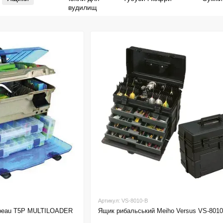
вудилищ
Артикул: VS-8010-B
mbeau T5P MULTILOADER
Ящик рибальський Meiho Versus VS-8010