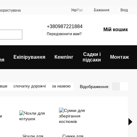
Укр
Рус
Бажання
Вхід
 користувача
+380987221884
Мій кошик
Передзвонити вам?
Садки і
Екіпірування
Кемпінг
Монтаж
ля
підсаки
евше
спочатку дорожчі
за назвою
Відображення:
Чохли для
Сумки для