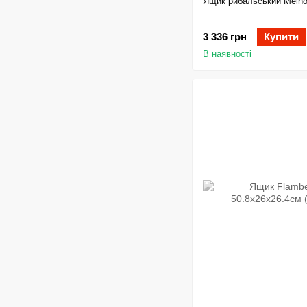
Ящик рибальський Meiho
3 336 грн
Купити
В наявності