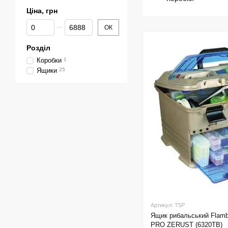
Ціна, грн
Від Ціна, грн
До Ціна, грн
ОК
Розділ
Коробки
1
Ящики
25
Артикул: T5P
Ящик рибальський Fla
PRO ZERUST (6320TB)