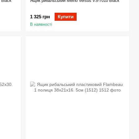
 Black
Ящик рибальський Meiho Versus VS-7010 Black
1 325 грн
Купити
В наявності