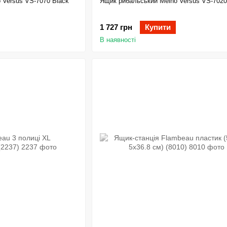
 Versus VS-7070 Black
Ящик рибальський Meiho Versus VS-7020
1 727 грн
Купити
В наявності