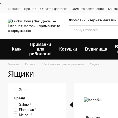
,
Перейти до основного контенту
Каталог
Про нас
Оплата і доставка
Обмін та повернення
Конта
Відгуки про магазин
Фірмовий інтернет-магазин "
Приманки
В
Каяк
для
Котушки
Вудилища
риболовлі
Головна
Каталог
Зберігання та транспортування
Ящики
Ящики
Хіт
2
Бренд
Salmo
1
Flambeau
7
Meiho
17
Коробки