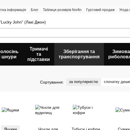
ктна інформація
Блог
Таблиця розмірів Norfin
Гуртовий продаж
Угода
Lucky John" (Лакі Джон)
Тримачі
олосінь
Зберігання та
Зимова
та
і шнури
транспортування
риболов
підставки
за популярністю
спочатку деш
Сортування:
Ящики
Чохли для
Тубуси і кофри
Сумки