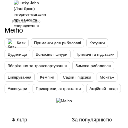
Каталог
Meiho
Meiho
Каяк
Приманки для риболовлі
Котушки
Вудилища
Волосінь і шнури
Тримачі та підставки
Зберігання та транспортування
Зимова риболовля
Екіпірування
Кемпінг
Садки і підсаки
Монтаж
Аксесуари
Прикормки, аттрактанти
Акційний товар
Фільтр
За популярністю