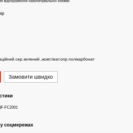
я відображення накопичувальної знижки
лір
аційний.сер.зелений.,жовт./мат.опр.полікарбонат
Замовити швидко
стики
NF-FC2001
у соцмережах