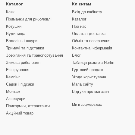
Каталог
Клієнтам
Каяк
Вхід до кабінету
Приманки для риболовлі
Каталог
Котушки
Про нас
Вудилища
Оплата і доставка
Волосінь і шнури
Обмін та повернення
Тримачі та підставки
Контактна інформація
Зберігання та транспортування
Блог
Зимова риболовля
Таблиця розмірів Norfin
Екіпірування
Гуртовий продаж
Кемпінг
Угода користувача
Садки і підсаки
Мапа сайту
Монтаж
Відгуки про магазин
Аксесуари
Ми в соцмережах
Прикормки, аттрактанти
Акційний товар