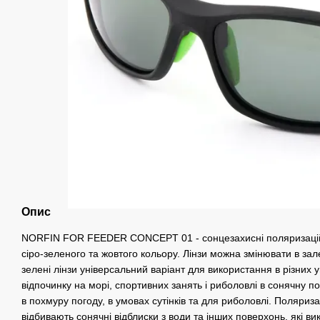
Опис
NORFIN FOR FEEDER CONCEPT 01 - сонцезахисні поляризаційні
сіро-зеленого та жовтого кольору. Лінзи можна змінювати в зале
зелені лінзи універсальний варіант для використання в різних у
відпочинку на морі, спортивних занять і риболовлі в сонячну п
в похмуру погоду, в умовах сутінків та для риболовлі. Поляриз
відбивають сонячні відблиски з води та інших поверхонь, які 