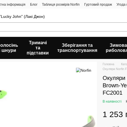
ктна інформація
Блог
Таблиця розмірів Norfin
Гуртовий продаж
Угода
Lucky John" (Лакі Джон)
Тримачі
олосінь
Зберігання та
Зимова
та
і шнури
транспортування
риболов
підставки
Головна
Кат
Окуляри Norfin F
Окуляри 
Brown-Ye
FC2001
В наявності
1 253 