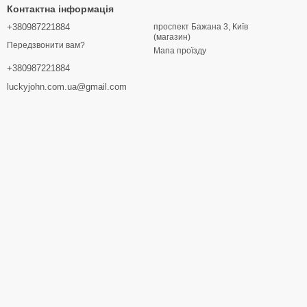
Контактна інформація
+380987221884
проспект Бажана 3, Київ
(магазин)
Передзвонити вам?
Мапа проїзду
+380987221884
luckyjohn.com.ua@gmail.com