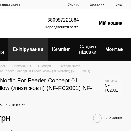
Укр
Рус
Бажання
Вхід
 користувача
+380987221884
Мій кошик
Передзвонити вам?
Садки і
Екіпірування
Кемпінг
Монтаж
ля
підсаки
алог
Екіпірування
Окуляри
Окуляри Norfin
or Feeder Concept 01 Brown-Yellow (лінзи жовті) (NF-FC2001)
Norfin For Feeder Concept 01
Артикул
NF-
llow (лінзи жовті) (NF-FC2001) NF-
FC2001
Написати відгук
грн
В бажання