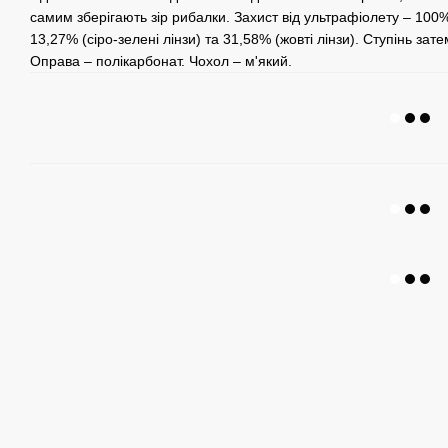
самим зберігають зір рибалки. Захист від ультрафіолету – 100
13,27% (сіро-зелені лінзи) та 31,58% (жовті лінзи). Ступінь затем
Оправа – полікарбонат. Чохол – м'який.