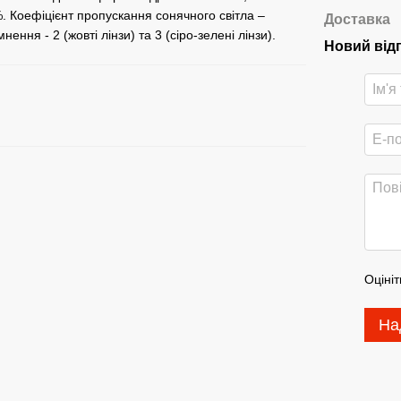
%. Коефіцієнт пропускання сонячного світла –
Доставка
нення - 2 (жовті лінзи) та 3 (сіро-зелені лінзи).
Новий від
Оцініт
На