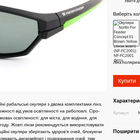
Увійти
дл
%
Виберіть ко
лінз.поляриз
Купити
Характери
 рибальські окуляри з двома комплектами лінз,
жності від умов освітленості на риболовлі. Сіро-
Артикул
мовах освітленості: для міста, для водіння, для
огоду. Жовті лінзи рекомендується використовувати
Поширити 
аційні окуляри зберігають здоров'я очей, блокуючи
викликають дискомфорт і подразнення очей, тим