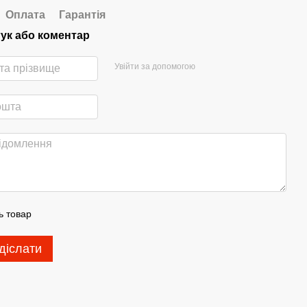
Оплата
Гарантія
гук або коментар
Увійти за допомогою
ь товар
діслати