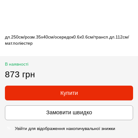
дл.250см/розм.35х40см/осередок0.6х0.6см/трансп.дл.112см/
мат.поліестер
В наявності
873 грн
Купити
Замовити швидко
Увійти
для відображення накопичувальної знижки
%