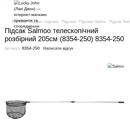
Каталог
Садки і підсаки
Підсаки
Підсаки Salmo
Підсак Sal
Підсак Salmoo телескопічний
розбірний 205см (8354-250) 8354-250
Артикул:
8354-250
Написати відгук