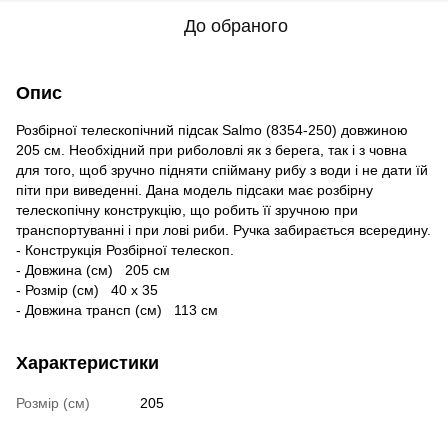
До обраного
Опис
Розбірної телескопічний підсак Salmo (8354-250) довжиною
205 см. Необхідний при риболовлі як з берега, так і з човна
для того, щоб зручно підняти спійману рибу з води і не дати їй
піти при виведенні. Дана модель підсаки має розбірну
телескопічну конструкцію, що робить її зручною при
транспортуванні і при лові риби. Ручка забирається всередину.
- Конструкція Розбірної телескоп.
- Довжина (см)
205 см
- Розмір (см)
40 х 35
- Довжина трансп (см)
113 см
Характеристики
Розмір (см)
205