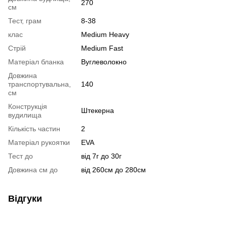
270
см
Тест, грам
8-38
клас
Medium Heavy
Стрій
Medium Fast
Матеріал бланка
Вуглеволокно
Довжина
транспортувальна,
140
см
Конструкція
Штекерна
вудилища
Кількість частин
2
Матеріал рукоятки
EVA
Тест до
від 7г до 30г
Довжина см до
від 260см до 280см
Відгуки