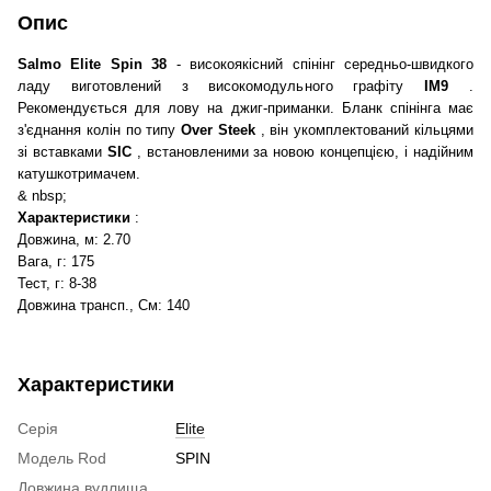
Опис
Salmo Elite Spin 38
- високоякісний спінінг середньо-швидкого
ладу виготовлений з високомодульного графіту
IM9
.
Рекомендується для лову на джиг-приманки. Бланк спінінга має
з'єднання колін по типу
Over Steek
, він укомплектований кільцями
зі вставками
SIC
, встановленими за новою концепцією, і надійним
катушкотримачем.
& nbsp;
Характеристики
:
Довжина, м: 2.70
Вага, г: 175
Тест, г: 8-38
Довжина трансп., См: 140
Характеристики
Серія
Elite
Модель Rod
SPIN
Довжина вудлища,