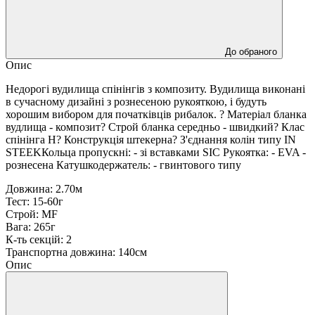
До обраного
Опис
Недорогі вудилища спінінгів з композиту. Вудилища виконані
в сучасному дизайні з рознесеною рукояткою, і будуть
хорошим вибором для початківців рибалок. ? Матеріал бланка
вудлища - композит? Строй бланка середньо - швидкий? Клас
спінінга H? Конструкція штекерна? З'єднання колін типу IN
STEEKКольца пропускні: - зі вставками SIC Рукоятка: - EVA -
рознесена Катушкодержатель: - гвинтового типу
Довжина: 2.70м
Тест: 15-60г
Строй: MF
Вага: 265г
К-ть секцій: 2
Транспортна довжина: 140см
Опис