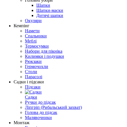
Головні убори
Шапки
Шапки-маски
Дитячі шапки
Окуляри
Кемпінг
Намети
Спальники
Меблі
Термосумки
Набори для пікніка
Килимки і подушки
Рюкзаки
Гермочохли
Столи
Парасолі
Садки і підсаки
Підсаки
Садки
Ручки до підсак
Ліпгріп (Рибальський захват)
Голова до підсак
Малявочники
Монтаж