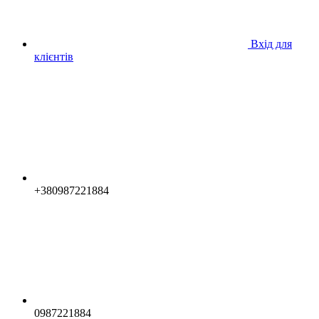
Вхід для
клієнтів
+380987221884
0987221884