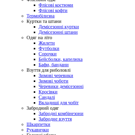
Флісові костюми
Флісові кофти
Термобілизна
Куртки та штани
Демісезонні куртки
Демісезонні штани
Одяг на літо
Жилети
Футболки
Сорочки
Бейсболки, капелюха
Бафи, бандани
Взуття для риболовлі
Зимові черевики
Зимові чоботи
Черевики демісезонні
Кросівки
Сандалі
Вкладиші для чобіт
Забродний одяг
Забродні комбінезони
Забродне взуття
Шкарпетки
Рукавички