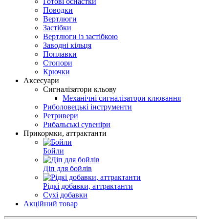
Готові оснастки
Поводки
Вертлюги
Застібки
Вертлюги із застібкою
Заводні кільця
Поплавки
Стопори
Крючки
Аксесуари
Сигналізатори кльову
Механічні сигналізатори клювання
Риболовецькі інструменти
Ретривери
Рибальські сувеніри
Прикормки, аттрактанти
Бойли
Діп для бойлів
Рідкі добавки, аттрактанти
Сухі добавки
Акційний товар