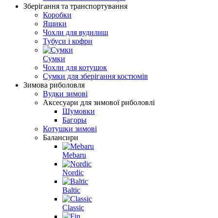
Зберігання та транспортування
Коробки
Ящики
Чохли для вудилищ
Тубуси і кофри
Сумки
Чохли для котушок
Сумки для зберігання костюмів
Зимова риболовля
Вудки зимові
Аксесуари для зимової риболовлі
Шумовки
Багоры
Котушки зимові
Балансири
Mebaru
Nordic
Baltic
Classic