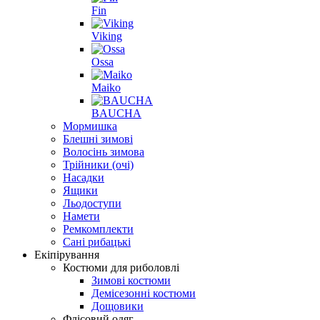
Fin
Viking
Ossa
Maiko
BAUCHA
Мормишка
Блешні зимові
Волосінь зимова
Трійники (очі)
Насадки
Ящики
Льодоступи
Намети
Ремкомплекти
Сані рибацькі
Екіпірування
Костюми для риболовлі
Зимові костюми
Демісезонні костюми
Дощовики
Флісовий одяг