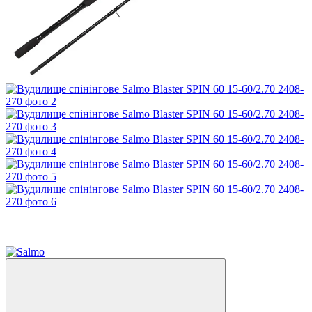
Акція
Хіт
−50%