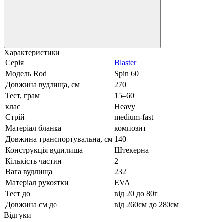
Характеристики
Серія
Blaster
Модель Rod
Spin 60
Довжина вудлища, см
270
Тест, грам
15–60
клас
Heavy
Стрій
medium-fast
Матеріал бланка
композит
Довжина транспортувальна, см
140
Конструкція вудилища
Штекерна
Кількість частин
2
Вага вудлища
232
Матеріал рукоятки
EVA
Тест до
від 20 до 80г
Довжина см до
від 260см до 280см
Відгуки