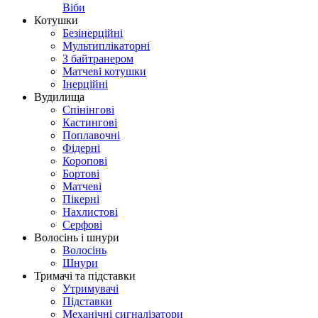
Віби
Котушки
Безінерційні
Мультиплікаторні
З байтранером
Матчеві котушки
Інерційні
Вудилища
Спінінгові
Кастингові
Поплавочні
Фідерні
Коропові
Бортові
Матчеві
Пікерні
Нахлистові
Серфові
Волосінь і шнури
Волосінь
Шнури
Тримачі та підставки
Утримувачі
Підставки
Механічні сигналізатори