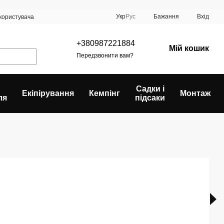
Укр
Рус
Бажання
Вхід
 користувача
+380987221884
Мій кошик
Передзвонити вам?
Садки і
Екіпірування
Кемпінг
Монтаж
ля
підсаки