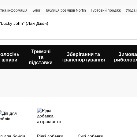
ктна інформація
Блог
Таблиця розмірів Norfin
Гуртовий продаж
Угода
Lucky John" (Лакі Джон)
Тримачі
олосінь
Зберігання та
Зимова
та
і шнури
транспортування
риболов
підставки
іп для бойлів
Рідкі добавки,
Сухі добавки