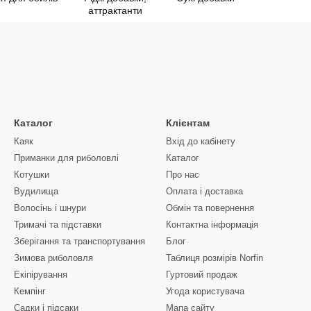
аттрактанти
Каталог
Клієнтам
Каяк
Вхід до кабінету
Приманки для риболовлі
Каталог
Котушки
Про нас
Вудилища
Оплата і доставка
Волосінь і шнури
Обмін та повернення
Тримачі та підставки
Контактна інформація
Зберігання та транспортування
Блог
Зимова риболовля
Таблиця розмірів Norfin
Екіпірування
Гуртовий продаж
Кемпінг
Угода користувача
Садки і підсаки
Мапа сайту