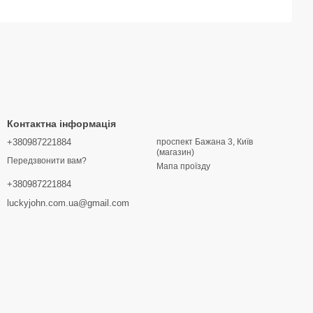
Контактна інформація
+380987221884
проспект Бажана 3, Київ
(магазин)
Передзвонити вам?
Мапа проїзду
+380987221884
luckyjohn.com.ua@gmail.com