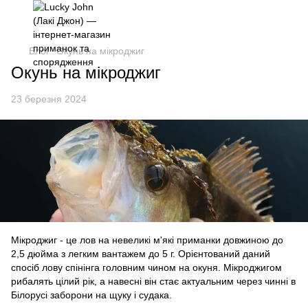
Блог
Окунь на мікроджиг
Окунь на мікроджиг
23 березня 2024
Мікроджиг - це лов на невеликі м'які приманки довжиною до
2,5 дюйма з легким вантажем до 5 г. Орієнтований даний
спосіб лову спінінга головним чином на окуня. Мікроджигом
рибалять цілий рік, а навесні він стає актуальним через чинні в
Білорусі заборони на щуку і судака.