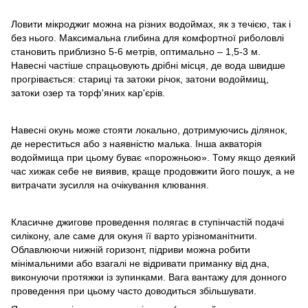
Ловити мікроджиг можна на різних водоймах, як з течією, так і
без нього. Максимальна глибина для комфортної риболовлі
становить приблизно 5-6 метрів, оптимально – 1,5-3 м.
Навесні частіше спрацьовують дрібні місця, де вода швидше
прогрівається: стариці та затоки річок, затони водоймищ,
затоки озер та торф'яних кар'єрів.
Навесні окунь може стояти локально, дотримуючись ділянок,
де нереститься або з наявністю малька. Інша акваторія
водоймища при цьому буває «порожньою». Тому якщо деякий
час хижак себе не виявив, краще продовжити його пошук, а не
витрачати зусилля на очікування клювання.
Класичне джигове проведення полягає в ступінчастій подачі
силікону, але саме для окуня її варто урізноманітнити.
Облавлюючи нижній горизонт, підриви можна робити
мінімальними або взагалі не відривати приманку від дна,
виконуючи протяжки із зупинками. Вага вантажу для донного
проведення при цьому часто доводиться збільшувати.