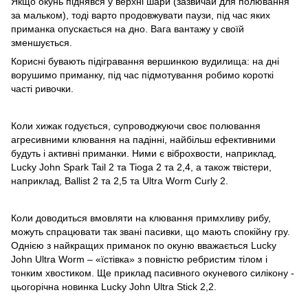
Якщо окунь піднявся у верхні шари (зазвичай для полювання
за мальком), тоді варто продовжувати паузи, під час яких
приманка опускається на дно. Вага вантажу у своїй
зменшується.
Корисні бувають підігравання вершинкою вудилища: на дні
ворушимо приманку, під час підмотування робимо короткі
часті ривочки.
Коли хижак годується, супроводжуючи своє полювання
агресивними клювання на падінні, найбільш ефективними
будуть і активні приманки. Ними є віброхвости, наприклад,
Lucky John Spark Tail 2 та Tioga 2 та 2,4, а також твістери,
наприклад, Ballist 2 та 2,5 та Ultra Worm Curly 2.
Коли доводиться вмовляти на клювання примхливу рибу,
можуть спрацювати так звані пасивки, що мають спокійну гру.
Однією з найкращих приманок по окуню вважається Lucky
John Ultra Worm – «їстівка» з повністю ребристим тілом і
тонким хвостиком. Ще приклад пасивного окуневого силікону -
цьогорічна новинка Lucky John Ultra Stick 2,2.