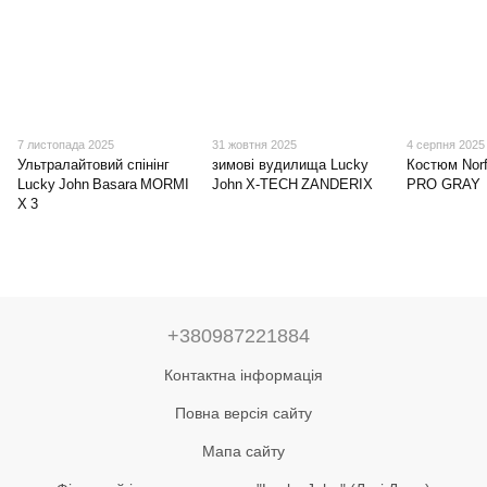
7 листопада 2025
31 жовтня 2025
4 серпня 2025
Ультралайтовий спінінг
зимові вудилища Lucky
Костюм Nor
Lucky John Basara MORMI
John X‑TECH ZANDERIX
PRO GRAY
X 3
+380987221884
Контактна інформація
Повна версія сайту
Мапа сайту