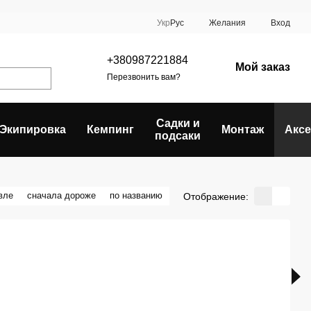
Укр
Рус
Желания
Вход
+380987221884
Мой заказ
Перезвонить вам?
Садки и
Экипировка
Кемпинг
Монтаж
Акс
подсаки
вле
сначала дороже
по названию
Отображение: