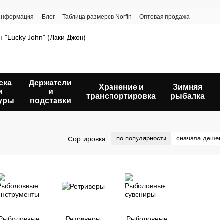
 информация
Блог
Таблица размеров Norfin
Оптовая продажа
 "Lucky John" (Лаки Джон)
ска
Держатели
Хранение и
Зимняя
и
и
транспортировка
рыбалка
уры
подставки
по популярности
сначала деше
Сортировка:
Рыболовные
Ретриверы
Рыболовные