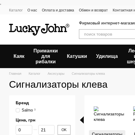
,
Перейти к основному контенту
Каталог
О нас
Оплата и доставка
Обмен и возврат
Контактная
Пользовательское соглашение
Отзывы о магазине
Фирмовый интернет-магазин
Приманки
Ле
Каяк
для
Катушки
Удилища
рибалки
шн
Главная
Каталог
Аксесуары
Сигнализаторы клева
Сигнализаторы клева
Бренд
Salmo
9
Цена, грн
От Цена, грн
До Цена, грн
OK
Сигнализаторы