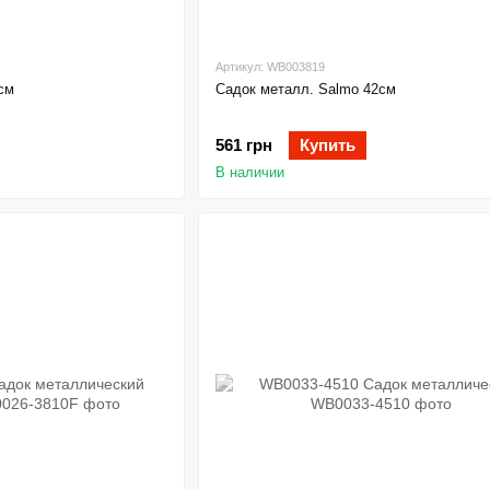
Артикул: WB003819
см
Садок металл. Salmo 42см
561 грн
Купить
В наличии