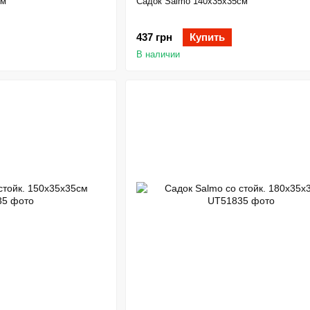
см
Садок Salmo 140х35х35см
437 грн
Купить
В наличии