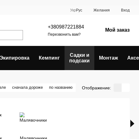
Укр
Рус
Желания
Вход
+380987221884
Мой заказ
Перезвонить вам?
Садки и
Экипировка
Кемпинг
Монтаж
Акс
подсаки
вле
сначала дороже
по названию
Отображение:
к
Малявочники