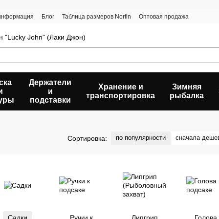
 информация
Блог
Таблица размеров Norfin
Оптовая продажа
 "Lucky John" (Лаки Джон)
ска
Держатели
Хранение и
Зимняя
и
и
транспортировка
рыбалка
уры
подставки
по популярности
сначала деше
Сортировка:
Садки
Ручки к
Липгрип
Голова 