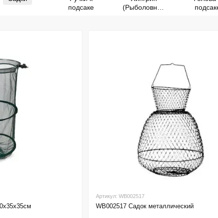
подсаке
(Рыболовный
подсак
захват)
Артикул: WB002517
20х35х35см
WB002517 Садок металлический