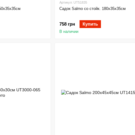
Артикул: UT51835
150х35х35см
Садок Salmo со стойк. 180х35х35см
758 грн
Купить
В наличии