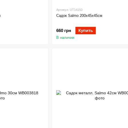
Артикул: UT14150
м
Садок Salmo 200х45х45см
660 грн
Купить
В наличии