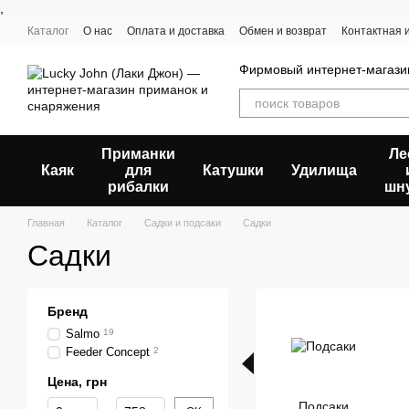
,
Перейти к основному контенту
Каталог
О нас
Оплата и доставка
Обмен и возврат
Контактная
Пользовательское соглашение
Отзывы о магазине
Фирмовый интернет-магазин
Приманки
Ле
Каяк
для
Катушки
Удилища
рибалки
шн
Главная
Каталог
Садки и подсаки
Садки
Садки
Бренд
Salmo
19
Feeder Concept
2
Цена, грн
От Цена, грн
До Цена, грн
Подсаки