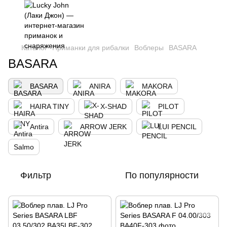
,
Каталог
Приманки для рибалки
Воблеры
BASARA
BASARA
BASARA
ANIRA
MAKORA
HAIRA TINY
X-SHAD
PILOT
Antira
ARROW JERK
LUI PENCIL
Salmo
Фильтр
По популярности