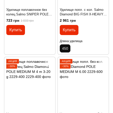
Удилище поплавочное без
Удилище попл. с кол. Salmo
колец Salmo SNIPER POLE
Diamond BIG FISH X-HEAVY F
MEDIUM M 5 m 5-20 g 5304-
4.50
723 грн
2 961 грн
1 033 грн
500
Купить
Купить
Длина удилища
450
АКЦИЯ
АКЦИЯ
−30%
−30%