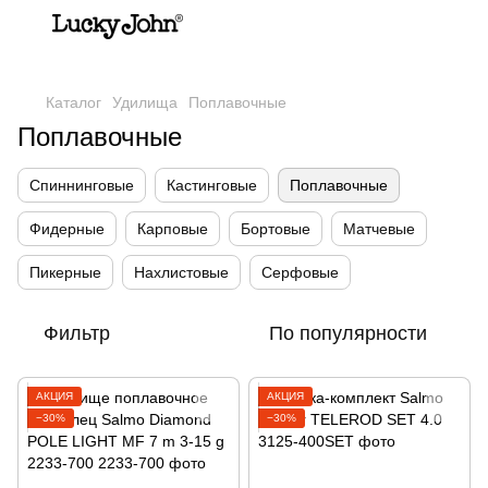
,
Каталог
Удилища
Поплавочные
Поплавочные
Спиннинговые
Кастинговые
Поплавочные
Фидерные
Карповые
Бортовые
Матчевые
Пикерные
Нахлистовые
Серфовые
Фильтр
По популярности
АКЦИЯ
АКЦИЯ
−30%
−30%