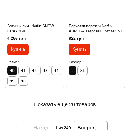
Ботинки зим. Norfin SNOW
Перчатки-варежки Norfin
GRAY р.40
AURORA ветрозащ. отстег. р.L
4 286 грн
922 грн
Купить
Купить
Размер
Размер
40
41
42
43
44
L
XL
45
46
Показать еще 20 товаров
Назад
Вперед
1
из 249