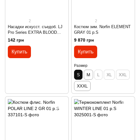
2
2
Насадки искусст. съедоб. LJ
Костюм зим. Norfin ELEMENT
Pro Series EXTRA BLOOD
GRAY 01 р.S
WORM мотыль 200шт.
142 грн
9 870 грн
Купить
Купить
Размер
S
M
L
XL
XXL
XXXL