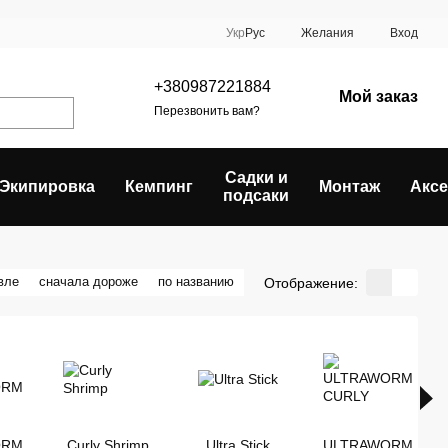
Укр
Рус
Желания
Вход
+380987221884
Мой заказ
Перезвонить вам?
Садки и
Экипировка
Кемпинг
Монтаж
Акс
подсаки
вле
сначала дороже
по названию
Отображение:
ORM
Curly Shrimp
Ultra Stick
ULTRAWORM