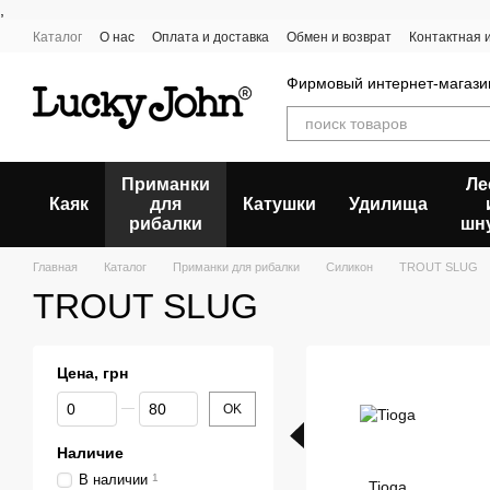
,
Перейти к основному контенту
Каталог
О нас
Оплата и доставка
Обмен и возврат
Контактная
Пользовательское соглашение
Отзывы о магазине
Фирмовый интернет-магазин
Приманки
Ле
Каяк
для
Катушки
Удилища
рибалки
шн
Главная
Каталог
Приманки для рибалки
Силикон
TROUT SLUG
TROUT SLUG
Цена, грн
От Цена, грн
До Цена, грн
OK
Наличие
В наличии
1
Tioga