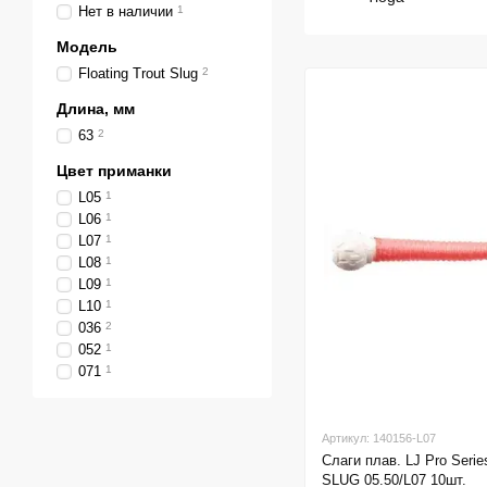
Нет в наличии
1
Модель
Floating Trout Slug
2
Длина, мм
63
2
Цвет приманки
L05
1
L06
1
L07
1
L08
1
L09
1
L10
1
036
2
052
1
071
1
Артикул: 140156-L07
Слаги плав. LJ Pro Ser
SLUG 05.50/L07 10шт.