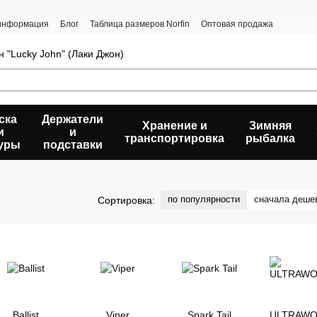
 информация
Блог
Таблица размеров Norfin
Оптовая продажа
 "Lucky John" (Лаки Джон)
ска
Держатели
Хранение и
Зимняя
и
и
транспортировка
рыбалка
уры
подставки
по популярности
сначала деше
Сортировка:
Ballist
Viper
Spark Tail
ULTRAW