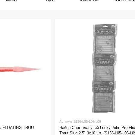
Артикул: S156-L05-L06-L09
ies FLOATING TROUT
Набор Слаг плавучий Lucky John Pro Floa
Trout Slug 2.5" 3x10 шт. (S156-L05-L06-L0