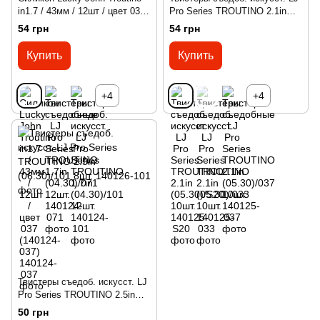
in1.7 / 43мм / 12шт / цвет 037
Pro Series TROUTINO 2.1in
(140124-037)
(05.30)/S20 10шт.
54 грн
54 грн
Купить
Купить
+4
+4
Твистеры съедоб. искусст. LJ
Pro Series TROUTINO 2.5in
(06.30)/101 8шт.
50 грн