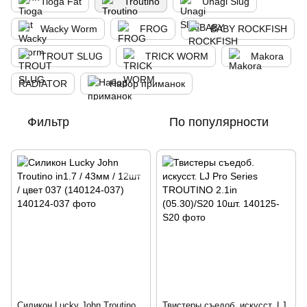
Tioga Fat
Troutino
Unagi Slug
Wacky Worm
FROG
BABY ROCKFISH
TROUT SLUG
TRICK WORM
Makora
RADIATOR
Набор приманок
Фильтр
По популярности
Силикон Lucky John Troutino
Твистеры съедоб. искусст. LJ