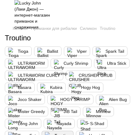
,
Каталог
Приманки для рибалки
Силикон
Troutino
Troutino
Tioga
Ballist
Viper
Spark Tail
ULTRAWORM
Curly Shrimp
Ultra Stick
ULTRAWORM CURLY
CRUSHER GRUB
Basara
Kubira
Hogy Hog
Joco Shaker
HOGY SHRIMP
Alien Bug
Mister Greedy
JIB Tail
Minnow
Long John
Nayada
S-Shad