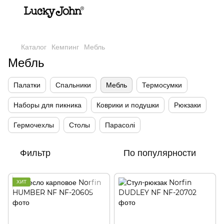
,
Каталог
Кемпинг
Мебль
Мебль
Палатки
Спальники
Мебль
Термосумки
Наборы для пикника
Коврики и подушки
Рюкзаки
Гермочехлы
Столы
Парасолі
Фильтр
По популярности
ХИТ