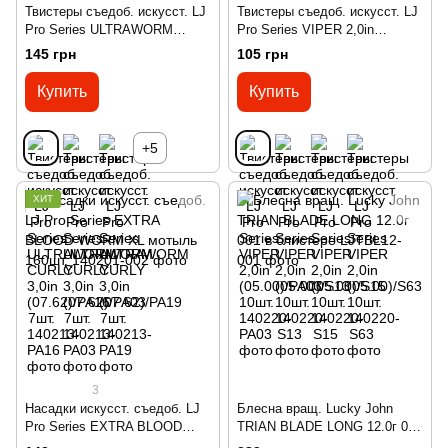
Твистеры съедоб. искусст. LJ
Твистеры съедоб. искусст. LJ
Pro Series ULTRAWORM
Pro Series VIPER 2,0in
CURLY 3,0in (07.62)/PA16 7шт.
(05.00)/PA03 10шт.
145 грн
105 грн
Купить
Купить
+5
ХИТ
3
Насадки искусст. съедоб. LJ
Блесна вращ. Lucky John
Pro Series EXTRA BLOOD
TRIAN BLADE LONG 12.0г 001
WORM XL мотыль 160шт.
в блистере