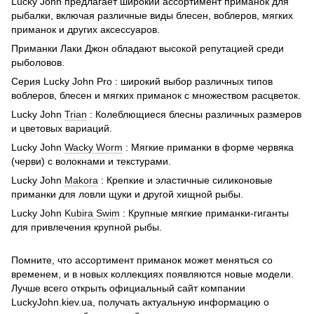
Lucky John предлагает широкий ассортимент приманок для
рыбалки, включая различные виды блесен, воблеров, мягких
приманок и других аксессуаров.
Приманки Лаки Джон обладают высокой репутацией среди
рыболовов.
Серия Lucky John Pro : широкий выбор различных типов
воблеров, блесен и мягких приманок с множеством расцветок.
Lucky John
Trian
: Колеблющиеся блесны различных размеров
и цветовых вариаций.
Lucky John
Wacky Worm
: Мягкие приманки в форме червяка
(черви) с волокнами и текстурами.
Lucky John
Makora
: Крепкие и эластичные силиконовые
приманки для ловли щуки и другой хищной рыбы.
Lucky John
Kubira Swim
: Крупные мягкие приманки-гиганты
для привлечения крупной рыбы.
Помните, что ассортимент приманок может меняться со
временем, и в новых коллекциях появляются новые модели.
Лучше всего открыть официальный сайт компании
LuckyJohn.kiev.ua, получать актуальную информацию о