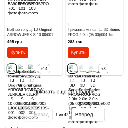
1
Воблер тонущ. LJ Original
Приманка мягкая LJ 3D Series
ARROW JERK S 10.00/001
FROG 2.0in (05.00)/004 1шт.
495 грн
283 грн
Купить
Купить
+14
+3
Показать еще 20 товаров
Назад
Вперед
1
из 42