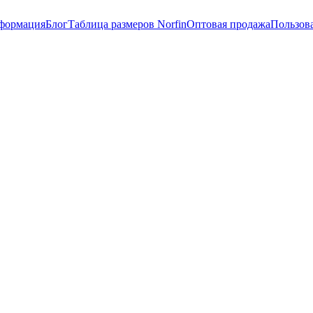
нформация
Блог
Таблица размеров Norfin
Оптовая продажа
Пользов