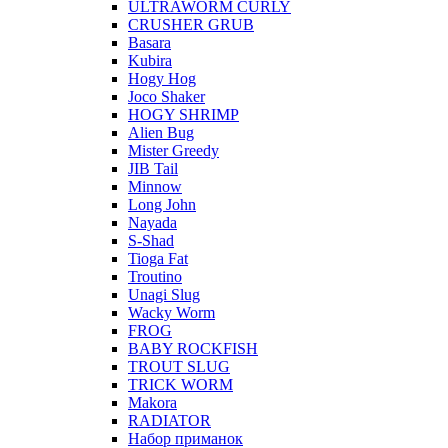
ULTRAWORM CURLY
CRUSHER GRUB
Basara
Kubira
Hogy Hog
Joco Shaker
HOGY SHRIMP
Alien Bug
Mister Greedy
JIB Tail
Minnow
Long John
Nayada
S-Shad
Tioga Fat
Troutino
Unagi Slug
Wacky Worm
FROG
BABY ROCKFISH
TROUT SLUG
TRICK WORM
Makora
RADIATOR
Набор приманок