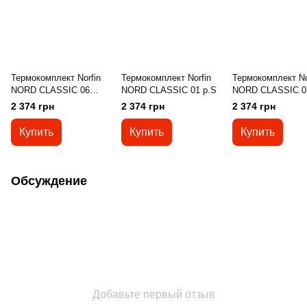
Термокомплект Norfin
Термокомплект Norfin
Термокомплект No
NORD CLASSIC 06
NORD CLASSIC 01 р.S
NORD CLASSIC 0
р.XXXL
2 374 грн
2 374 грн
2 374 грн
Купить
Купить
Купить
Обсуждение
Добавьте первый отзыв