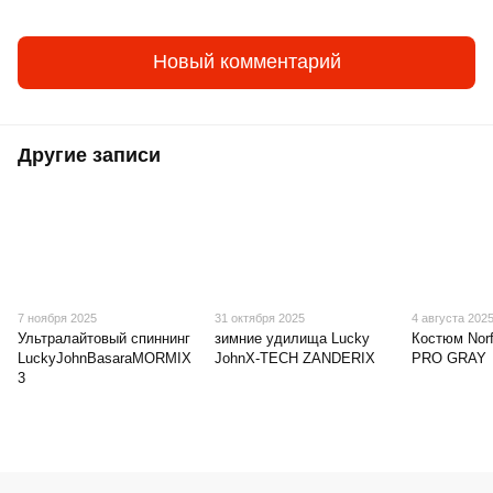
Новый комментарий
Другие записи
7 ноября 2025
31 октября 2025
4 августа 202
Ультралайтовый спиннинг
зимние удилища Lucky
Костюм Nor
LuckyJohnBasaraMORMIX
JohnX‑TECH ZANDERIX
PRO GRAY
3