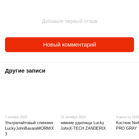
Добавьте первый отзыв
Новый комментарий
Другие записи
7 ноября 2025
31 октября 2025
4 августа 202
Ультралайтовый спиннинг
зимние удилища Lucky
Костюм Nor
LuckyJohnBasaraMORMIX
JohnX‑TECH ZANDERIX
PRO GRAY
3